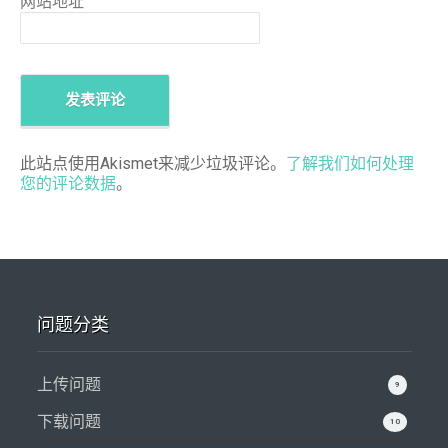
网站地址
此站点使用Akismet来减少垃圾评论。
了解我们如何处理
您的评论数据
。
问题分类
上传问题
9
下载问题
10