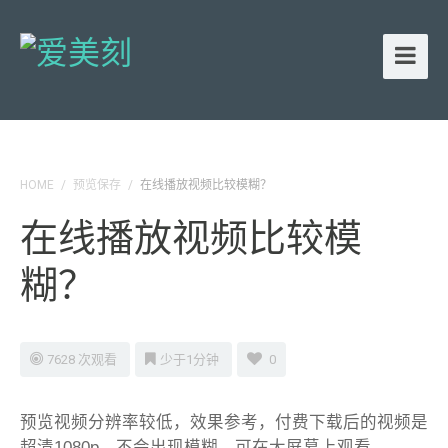
HOME
/
预览保存
/
在线播放视频比较模糊？
在线播放视频比较模
糊？
7628 次观看
少于1分钟
0
预览视频分辨率较低，效果参考，付费下载后的视频是
超清1080p，不会出现模糊，可在大屏幕上观看。