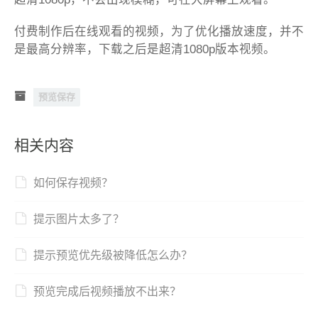
付费制作后在线观看的视频，为了优化播放速度，并不
是最高分辨率，下载之后是超清1080p版本视频。
预览保存
相关内容
如何保存视频？
提示图片太多了？
提示预览优先级被降低怎么办？
预览完成后视频播放不出来？