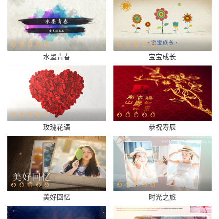
水墨青春
宝宝成长
玫瑰花语
恭祝寿辰
美好回忆
时光之旅