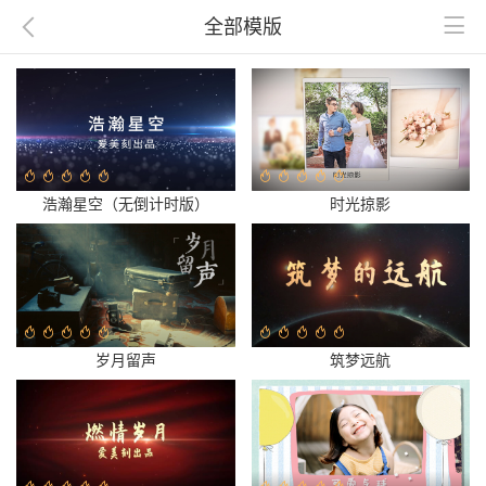
全部模版
浩瀚星空（无倒计时版）
时光掠影
岁月留声
筑梦远航