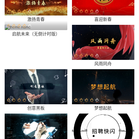
激扬青春
喜迎新春
启航未来（无倒计时版）
风雨同舟
创意黑板
梦想起航