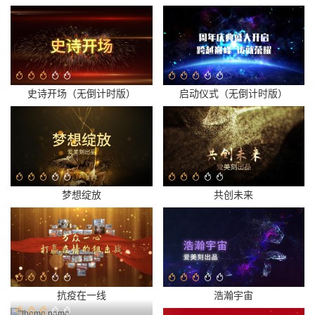
史诗开场（无倒计时版）
启动仪式（无倒计时版）
梦想绽放
共创未来
抗疫在一线
浩瀚宇宙