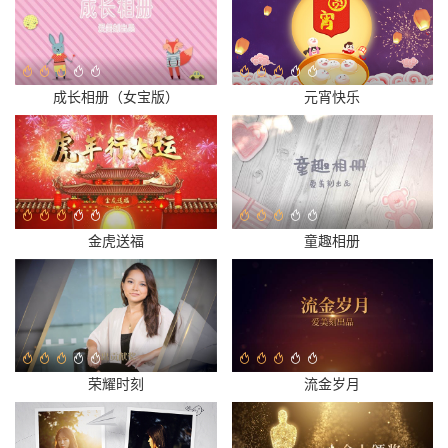
成长相册（女宝版）
元宵快乐
金虎送福
童趣相册
荣耀时刻
流金岁月