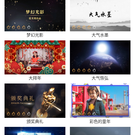
梦幻光影
大气水墨
大拜年
大气恢弘
颁奖典礼
彩色的童年