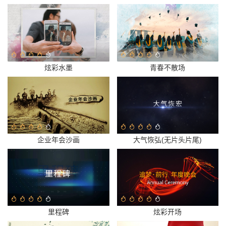
炫彩水墨
青春不散场
企业年会沙画
大气恢弘(无片头片尾)
里程碑
炫彩开场