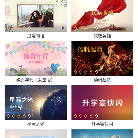
浪漫物语
致敬英雄
纯真年代（女宝版）
扬帆起航
星际之光
升学宴快闪