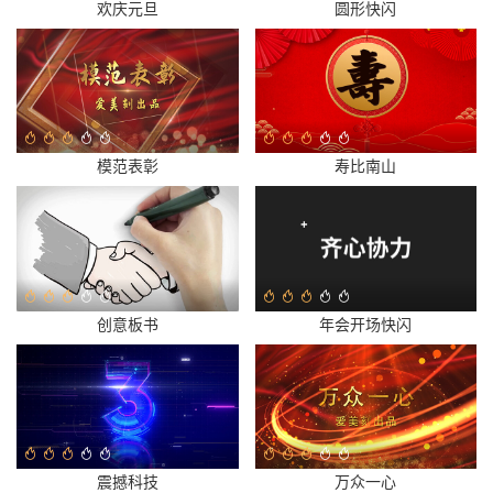
欢庆元旦
圆形快闪
模范表彰
寿比南山
创意板书
年会开场快闪
震撼科技
万众一心