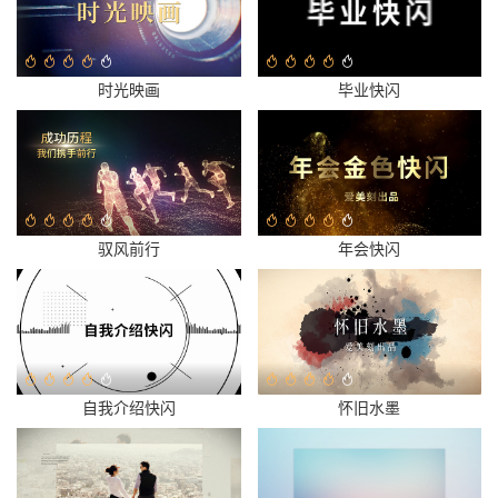
时光映画
毕业快闪
驭风前行
年会快闪
自我介绍快闪
怀旧水墨