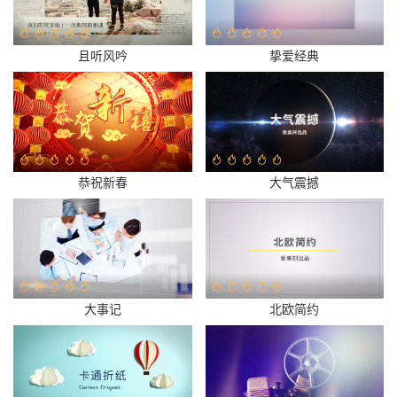
且听风吟
挚爱经典
恭祝新春
大气震撼
大事记
北欧简约