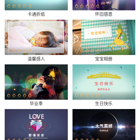
卡通折纸
怀旧感恩
温馨感人
宝宝相册
毕业季
生日快乐