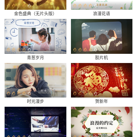
金色盛典（无片头版）
浪漫花语
青葱岁月
胶片机
时光漫步
贺新年