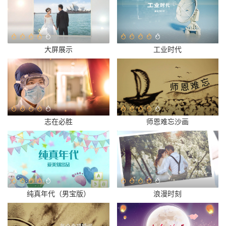
大屏展示
工业时代
志在必胜
师恩难忘沙画
纯真年代（男宝版）
浪漫时刻