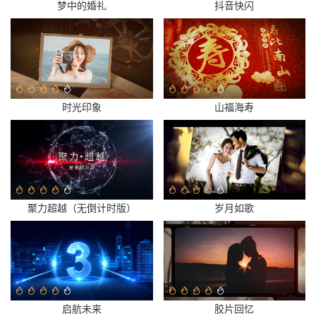
梦中的婚礼
抖音快闪
时光印象
山福海寿
聚力超越（无倒计时版）
岁月如歌
启航未来
胶片回忆