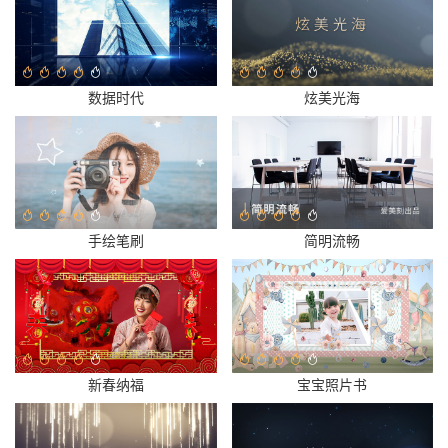
数据时代
炫美光海
手绘笔刷
简明流畅
新春纳福
宝宝照片书