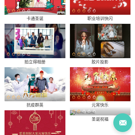
卡通圣诞
职业培训快闪
拍立得相册
胶片投影
抗疫群英
元宵快乐
圣诞祝福