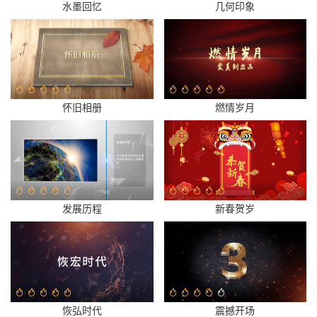
水墨回忆
几何印象
怀旧相册
燃情岁月
发展历程
新春贺岁
恢弘时代
震撼开场