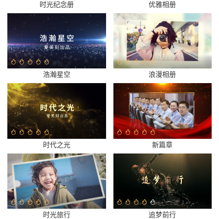
时光纪念册
优雅相册
浩瀚星空
浪漫相册
时代之光
新篇章
时光旅行
追梦前行