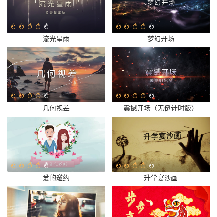
流光星雨
梦幻开场
几何视差
震撼开场（无倒计时版）
爱的邀约
升学宴沙画