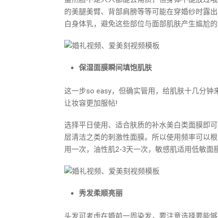
的美腿美臂、背部肩膀等等可能在穿婚纱时露出
白身体乳，避免这些部位与面部肌肤产生尴尬的色差，这
保湿面膜瞬间填饱肌肤
这一步so easy，但确实管用，给肌肤十几分
让妆容更加服帖!
选择平日使用、适合肤质的补水美白类面膜即可
层清洁之类的刺激性面膜。所以使用频率可以根
用一次，油性肌2-3天一次，敏感肌适用低敏面
秀发柔顺亮丽
头发可考虑在婚前一周染发，要注意选择要能够