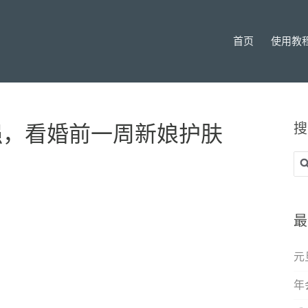
首页
使用教
搜
强，看婚前一周新娘护肤
搜
索
最
元
年