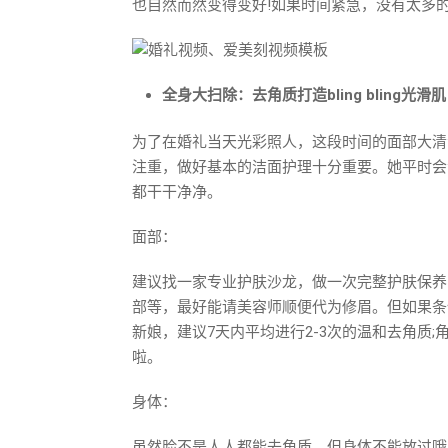
也自然而然变得变好!如果时间紧急，没有太多的
全身大扫除：去角质打造bling bling光滑肌
为了在婚礼当天光彩照人，这段时间的面部大清
注重，做好基本的洁面护理十分重要。她平时会
都干干净净。
面部：
建议找一家专业护肤沙龙，做一次完整护肤保养
部等，最好能请美容师顺便代为修眉。但如果条
新娘，建议7天内平均进行2-3次的温和去角质
啦。
身体：
虽然脸不是人人都能去角质，但身体不能放过哦