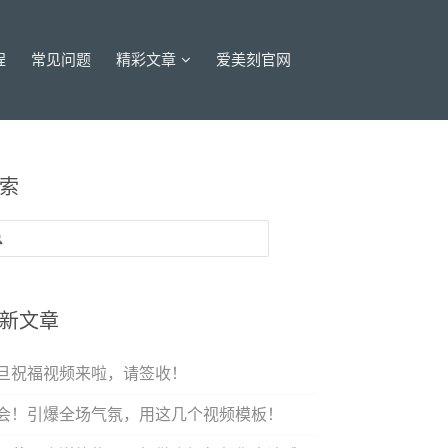
程
常见问题
精彩文章
爱美刻官网
索
：
新文章
旦祝福视频来啦，请签收！
会！引爆全场气氛，用这几个视频模板！