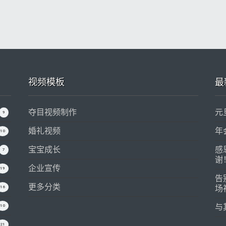
视频模板
最
夺目视频制作
元
9
婚礼视频
年
10
宝宝成长
感
7
谢
企业宣传
19
告
更多分类
场
16
与
10
21