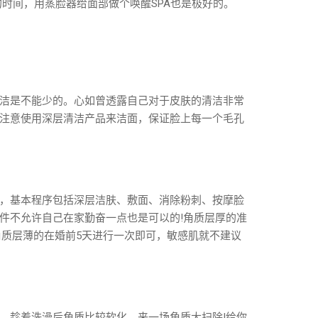
时间，用蒸脸器给面部做个唤醒SPA也是极好的。
洁是不能少的。心如曾透露自己对于皮肤的清洁非常
注意使用深层清洁产品来洁面，保证脸上每一个毛孔
，基本程序包括深层洁肤、敷面、消除粉刺、按摩脸
件不允许自己在家勤奋一点也是可以的!角质层厚的准
;角质层薄的在婚前5天进行一次即可，敏感肌就不建议
。趁着洗澡后角质比较软化，来一场角质大扫除!给你