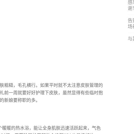
感
谢
告
场
与
肤粗糙，毛孔横行。如果平时就不太注意皮肤管理的
礼前一周就要好好护理下皮肤，虽然显得有些临时抱
的新娘要称职的多。
个暖暖的热水浴，能让全身肌肤迅速活跃起来，气色