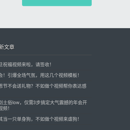
新文章
旦祝福视频来啦，请签收！
会！引爆全场气氛，用这几个视频模板！
恩节不会送礼物？不如做个视频帮你表达感
！
别土俗low，仅需3步搞定大气震撼的年会开
视频！
其当一只单身狗，不如做个视频来虐狗！