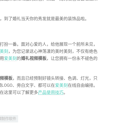
，到了婚礼当天你的秀发就是最美的装饰品啦。
打扮一番。面对心爱的人，给他展现一个前所未见，
美刻
，为您记录这心神荡漾的美时美刻，不仅有绝色
用
爱美刻
的
婚礼视频模板
，让您拥有一份永不褪色的
频模板
，而且已经预制好镜头转接、色调、灯光，只
频LOGO、旁白文字、都可以在
爱美刻
在线自由编排。
在这里可以了解更多
产品使用技巧
。
频制作软件