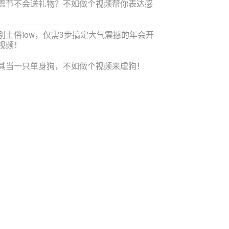
恩节不会送礼物？不如做个视频帮你表达感
！
别土俗low，仅需3步搞定大气震撼的年会开
视频！
其当一只单身狗，不如做个视频来虐狗！