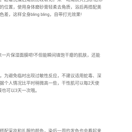
的位置，使用身体磨砂膏轻柔去角质，浴后再搭配美
样全身bling bling，自带打光效果!
钟来一片保湿面膜吧!不但能瞬间填饱干瘪的肌肤，还能
，为避免临时出现过敏性反应，不建议适用蛇毒、深
据个人情况比平时稍微高一些，干性肌可以每2天使
膜也可以3天一次哦。
搭配采妆和礼服的颜色，染后一周的发色也会看起来