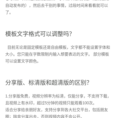
自动发布的），然后去干别的事情，过段时间来看看就可以
了。
模板文字格式可以调整吗？
目前无论是固定模板还是自由模板，文字都不能设置字体和
大小。您只能在字数限制内输入想要表达的文字。
部分模板
可以设置文字颜色。
分享版、标清版和超清版的区别？
1.
分享版免费，视频分辨率为标清，仅能分享，不支持下载，
且视频上有水印，
超过5分钟的视频只能观看100次。
适合分享给亲朋好友，支持分享到各大社交平台，包括朋友
圈；除非分享出去，否则视频内容不会公开。