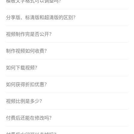
模板文字格式可以调整吗？
分享版、标清版和超清版的区别？
视频制作完是否公开？
制作视频如何收费？
如何下载视频？
如何获得折扣优惠？
视频比例是多少？
付费后还能在修改吗？