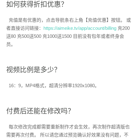
如何获得折扣优惠？
充值是有优惠的，点击导航条右上角【充值优惠】按钮。
或
者直接访问链接：
https://aimeike.tv/app/account/billing
充200
送80
充500送500
充1000送1500
目前没有包年或者终身会
员。
视频比例是多少？
16：9，MP4格式，超清分辨率1920x1080。
付费后还能在修改吗？
每次修改完成都需要重新制作才会生效，再次制作超清版也
需要再次付费。
所以请您通过预览确认好效果没有问题，不