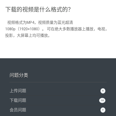
下载的视频是什么格式的？
视频格式为MP4，视频质量为蓝光超清
1080p（1920×1080）。 可在绝大多数播放器上播放，电视，
投影，大屏幕上均可播放。
问题分类
上传问题
9
下载问题
10
会员问题
7