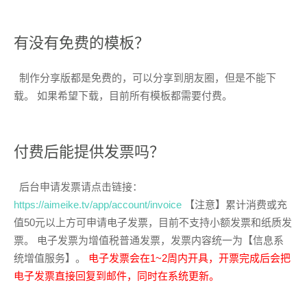
有没有免费的模板？
制作分享版都是免费的，可以分享到朋友圈，但是不能下
载。
如果希望下载，目前所有模板都需要付费。
付费后能提供发票吗？
后台申请发票请点击链接：
https://aimeike.tv/app/account/invoice
【注意】累计消费或充
值50元以上方可申请电子发票，目前不支持小额发票和纸质发
票。
电子发票为增值税普通发票，发票内容统一为【信息系
统增值服务】。
电子发票会在1~2周内开具，开票完成后会把
电子发票直接回复到邮件，同时在系统更新。