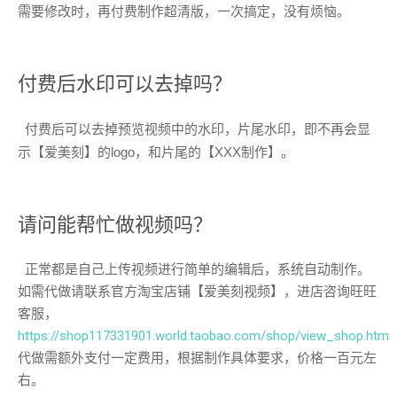
需要修改时，再付费制作超清版，一次搞定，没有烦恼。
付费后水印可以去掉吗？
付费后可以去掉预览视频中的水印，片尾水印，即不再会显
示【爱美刻】的logo，和片尾的【XXX制作】。
请问能帮忙做视频吗？
正常都是自己上传视频进行简单的编辑后，系统自动制作。
如需代做请联系官方淘宝店铺【爱美刻视频】，进店咨询旺旺
客服，
https://shop117331901.world.taobao.com/shop/view_shop.htm
代做需额外支付一定费用，根据制作具体要求，价格一百元左
右。