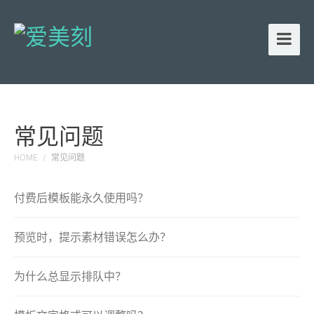
常见问题
HOME
/
常见问题
付费后模板能永久使用吗？
预览时，提示素材错误怎么办？
为什么总显示排队中？