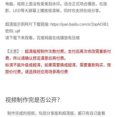
电脑，视频上面没有爱美刻水印。适合正式场合播放，在投
影、LED等大屏幕上播放很清晰，同时也支持在线分享。
超清版示例样片下载链接: https://pan.baidu.com/s/1bpAOiB1
密码: ujif
请下载下来观看，百度网盘在线播放有压缩
【注意】：
超清版按制作次数付费，支付后再次修改需重新付
费，所以请确认预览满意后再付费。
标清不能升级成超清，如果需要换成超清，需要重新购买，按
原价付费，请选择好应用场景再付费
视频制作完是否公开？
制作完成的视频，包括分享版和超清版，都只有自己能看