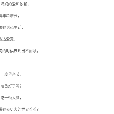
对妈妈的爱和依赖，
着年龄增长，
跟她说心里话，
表达爱意，
叨的时候表现出不耐烦。
年一度
母亲节
，
物
准备好了吗？
她吃一顿大餐，
带她去更大的世界看看？