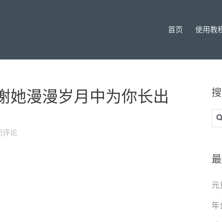
首页
使用教
搜
谢她漫漫岁月中为你长出
搜
索
闭评论
最
元
年