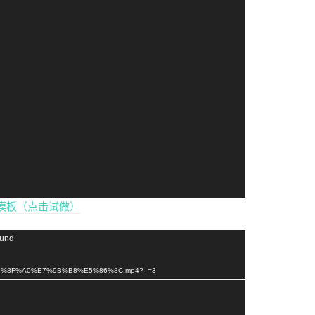
模板（点击试做）
ound
98%E5%8F%A0%E7%9B%B8%E5%86%8C.mp4?_=3