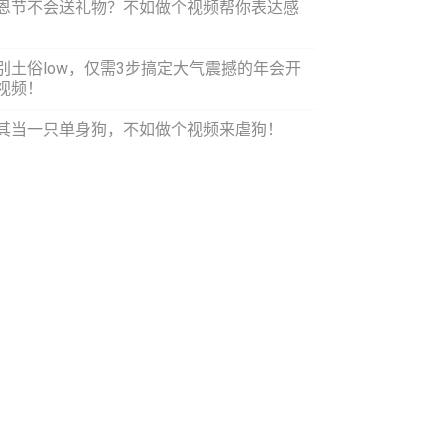
恩节不会送礼物？不如做个视频帮你表达感
！
别土俗low，仅需3步搞定大气震撼的年会开
视频！
其当一只单身狗，不如做个视频来虐狗！