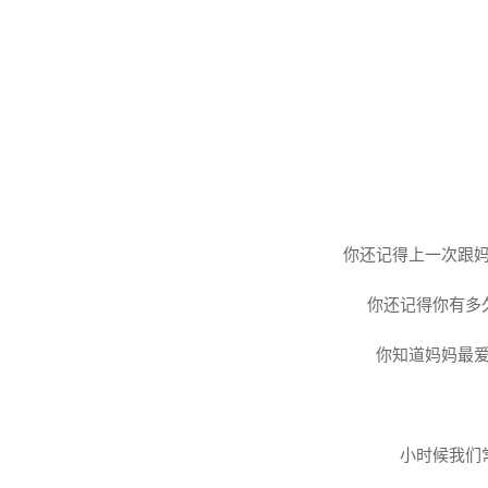
漫
漫
岁
月
中
为
你
长
出
的
白
你还记得上一次跟
发！
你还记得你有多
你知道妈妈最
小时候我们