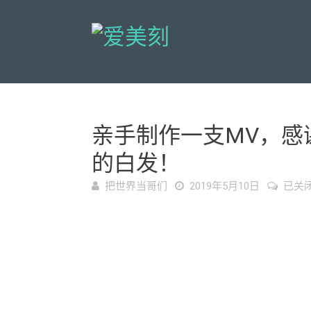
亲手制作一支MV，感
的白发！
亲
把世界当哥们
2019年5月10日
已关
手
制
作
一
支
MV，
感
谢
她