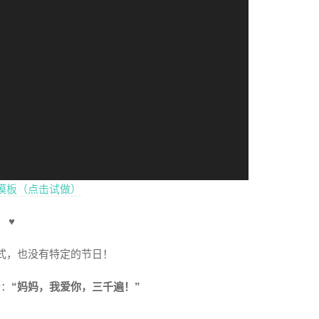
模板（点击试做）
♥
式，也没有特定的节日！
话：
“妈妈，我爱你，三千遍！”