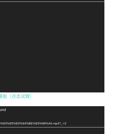
模板（点击试做）
ound
A9%E6%83%85%E6%94%BE%E6%98%A0.mp4?_=2