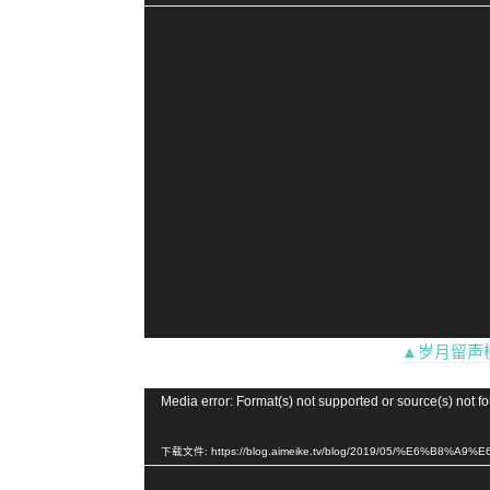
放
器
▲岁月留声
视
Media error: Format(s) not supported or source(s) not f
频
播
下载文件: https://blog.aimeike.tv/blog/2019/05/%E6%B8%
放