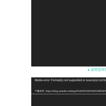
器
▲温情放映
视
Media error: Format(s) not supported or source(s) not f
频
播
下载文件: https://blog.aimeike.tv/blog/2019/05/%E6%8A%
放
器