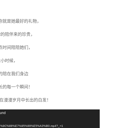
你就是她最好的礼物，
你的陪伴来的珍贵，
点时间陪陪她们，
像小时候，
的陪在我们身边
长的每一个瞬间！
她在漫漫岁月中长出的白发！
ound
81%E6%9C%88%E7%95%99%E5%A3%B0.mp4?_=1