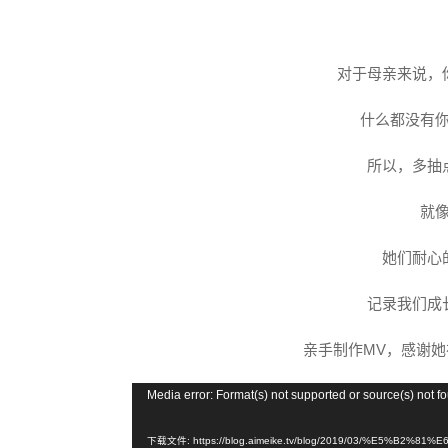
对于母亲来说，
什么都没有
所以，多抽
就
她们耐心
记录我们成
亲手制作MV，感谢
视
Media error: Format(s) not supported or source(s) not f
频
播
下载文件: https://blog.aimeike.tv/blog/2019/03/%E5%B2%