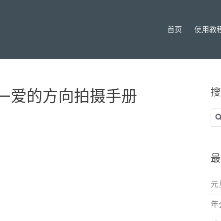
首页
使用教
搜
—爱的方向拍摄手册
搜
索
最
元
年