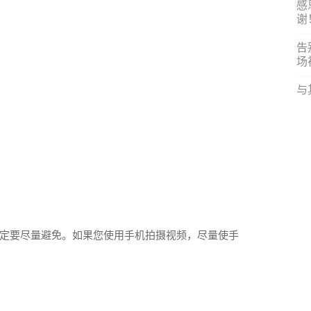
感
谢
告
场
与
定要尽量避免。如果您使用手机拍摄视频，尽量使手