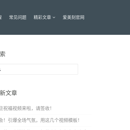
程
常见问题
精彩文章
爱美刻官网
索
：
新文章
旦祝福视频来啦，请签收！
会！引爆全场气氛，用这几个视频模板！