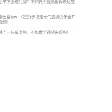
恩节不会送礼物？不如做个视频帮你表达感
！
别土俗low，仅需3步搞定大气震撼的年会开
视频！
其当一只单身狗，不如做个视频来虐狗！