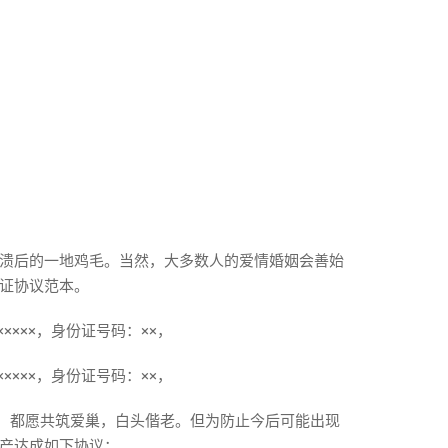
溃后的一地鸡毛。当然，大多数人的爱情婚姻会善始
证协议范本。
×××××，身份证号码：××，
×××××，身份证号码：××，
手续，都愿共筑爱巢，白头偕老。但为防止今后可能出现
产达成如下协议：