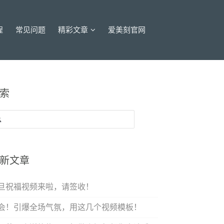
程
常见问题
精彩文章
爱美刻官网
索
：
新文章
旦祝福视频来啦，请签收！
会！引爆全场气氛，用这几个视频模板！