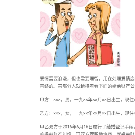
爱情需要浪漫，但也需要理智，用在处理爱情崩
善终的。某部分人就请接着看下面的婚前财产公
甲方：×××，男，一九××年××月××日出生，现住
乙方：×××，女，一九××年××月××日出生，现住
甲乙双方于2016年6月16日履行了结婚登记
的婚前财产纠纷，现双方理智地协商，就婚前财