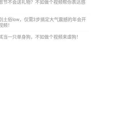
恩节不会送礼物？不如做个视频帮你表达感
！
别土俗low，仅需3步搞定大气震撼的年会开
视频！
其当一只单身狗，不如做个视频来虐狗！