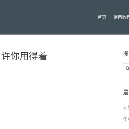
首页
使用教
搜
有许你用得着
搜
索
最
元
年