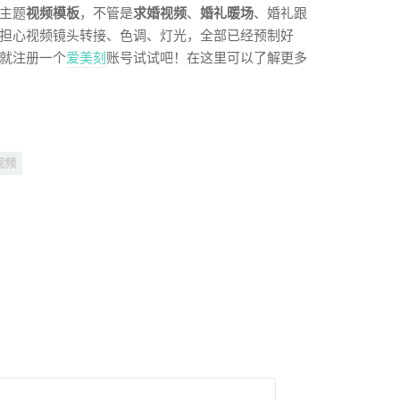
主题
视频模板
，不管是
求婚视频
、
婚礼暖场
、婚礼跟
担心视频镜头转接、色调、灯光，全部已经预制好
就注册一个
爱美刻
账号试试吧！在这里可以了解更多
视频