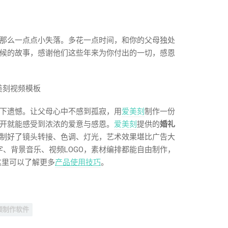
那么一点点小失落。多花一点时间，和你的父母独处
候的故事，感谢他们这些年来为你付出的一切，感恩
下遗憾。让父母心中不感到孤寂，用
爱美刻
制作一份
开就能感受到浓浓的爱意与感恩。
爱美刻
提供的
婚礼
制好了镜头转接、色调、灯光，艺术效果堪比广告大
字、背景音乐、视频LOGO，素材编排都能自由制作，
这里可以了解更多
产品使用技巧
。
频制作软件