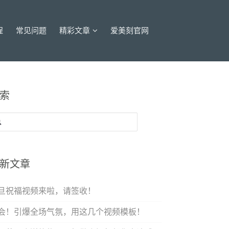
程
常见问题
精彩文章
爱美刻官网
索
：
新文章
旦祝福视频来啦，请签收！
会！引爆全场气氛，用这几个视频模板！