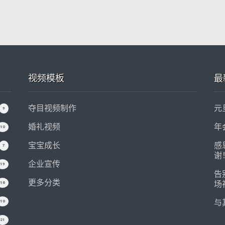
视频模板
最
夺目视频制作
元
9
婚礼视频
年
10
宝宝成长
感
7
谢
企业宣传
19
告
更多分类
场
16
与
10
21