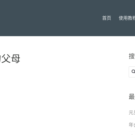
首页
使用教
搜
的父母
搜
索
最
元
年