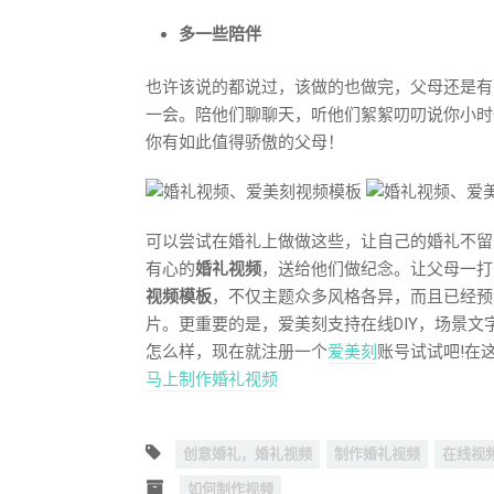
多一些陪伴
也许该说的都说过，该做的也做完，父母还是有
一会。陪他们聊聊天，听他们絮絮叨叨说你小时
你有如此值得骄傲的父母！
可以尝试在婚礼上做做这些，让自己的婚礼不留
有心的
婚礼视频
，送给他们做纪念。让父母一打
视频模板
，不仅主题众多风格各异，而且已经预
片。更重要的是，爱美刻支持在线DIY，场景文
怎么样，现在就注册一个
爱美刻
账号试试吧!在
马上制作婚礼视频
创意婚礼，婚礼视频
制作婚礼视频
在线视
如何制作视频