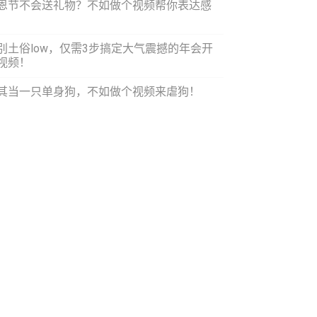
恩节不会送礼物？不如做个视频帮你表达感
！
别土俗low，仅需3步搞定大气震撼的年会开
视频！
其当一只单身狗，不如做个视频来虐狗！