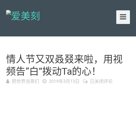
情人节又双叒叕来啦，用视
频告“白”拨动ta的心！
情
把世界当哥们
2019年3月13日
已关闭评论
人
节
又
双
叒
叕
来
啦，
用