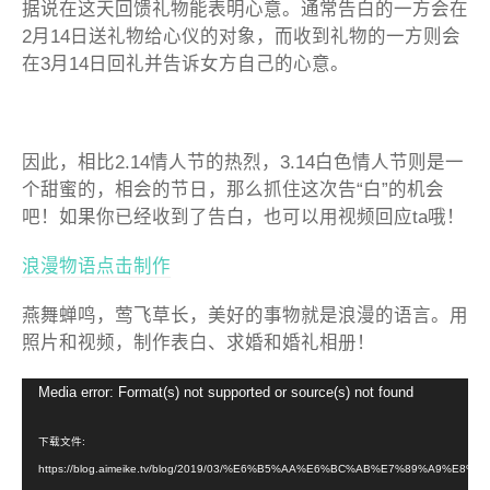
据说在这天回馈礼物能表明心意。通常告白的一方会在
2月14日送礼物给心仪的对象，而收到礼物的一方则会
在3月14日回礼并告诉女方自己的心意。
因此，相比2.14情人节的热烈，3.14白色情人节则是一
个甜蜜的，相会的节日，那么抓住这次告“白”的机会
吧！如果你已经收到了告白，也可以用视频回应ta哦！
浪漫物语点击制作
燕舞蝉鸣，莺飞草长，美好的事物就是浪漫的语言。用
照片和视频，制作表白、求婚和婚礼相册！
视
Media error: Format(s) not supported or source(s) not found
频
播
下载文件:
放
https://blog.aimeike.tv/blog/2019/03/%E6%B5%AA%E6%BC%AB%E7%89%A9%E8%A