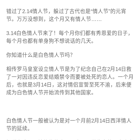
视
错过了2.14情人节，躲过了古代也是“情人节”的元宵
频
告
节。万万没想到，这个月又有情人节……
“白”
拨
3.14白色情人节来了！每个月你们都有秀恩爱的日子，
动
每个月也都有单身狗不想说话的几天。
ta
的
你知道什么是白色情人节吗？
心！
相传罗马皇室设立情人节是为了纪念自己在2月14日救
了一对因违反恋爱结婚禁令而要被处死的恋人。一个月
后，也就是3月14日，这对情侣宣誓至死不渝，后来便
成为白色情人节开始流传到其他国家。
白色情人节一般被认为是对一个月前2月14日西洋情人
节的延续。