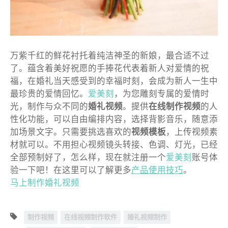
万紫千红的鲜花衬托着纯洁神圣的新娘，最合适不过
了。蕴含着美好祝愿的手捧花代表着新人对爱情的祝
福，在婚礼当天感受到的幸福时刻，会成为新人一生中
最珍贵的爱情回忆。
爱美刻
，为您雕刻专属的爱情时
光，制作与众不同的
婚礼视频
。提供
在线制作视频
的人
性化功能，可以自由编排内容，选择背影音乐，随意添
加场景文字。只需要挑选喜欢的
视频模板
，上传视频素
材就可以。不用担心视频镜头转接、色调、灯光，已经
全部预制好了，怎么样，现在就注册一个
爱美刻
账号体
验一下吧！在这里可以了解更多
产品使用技巧
。
马上制作婚礼视频
制作视频
在线视频制作软件
婚礼视频制作