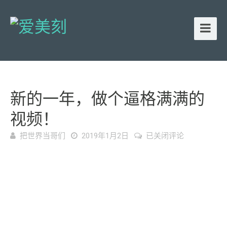
新的一年，做个逼格满满的
视频！
新
把世界当哥们
2019年1月2日
已关闭评论
的
一
年，
做
个
逼
格
满
满