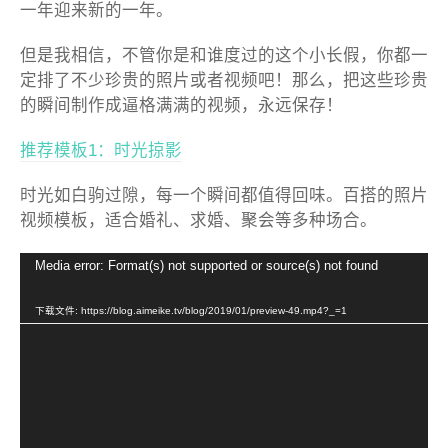
一年迎来新的一年。
但是我相信，不管你是和谁度过的这个小长假，你都一
定排了不少珍贵的照片或者视频吧！那么，把这些珍贵
的瞬间制作成逼格满满的视频，永远保存！
推荐模板1：时光掠影
时光如白驹过隙，每一个瞬间都值得回味。百搭的照片
视频模板，适合婚礼、求婚、聚会等多种场合。
视
Media error: Format(s) not supported or source(s) not found
频
播
下载文件: https://blog.aimeike.tv/blog/2019/01/preview-49.mp4?_=1
放
器