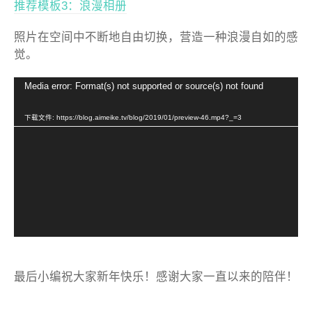
推荐模板3：浪漫相册
照片在空间中不断地自由切换，营造一种浪漫自如的感
觉。
视
Media error: Format(s) not supported or source(s) not found
频
播
下载文件: https://blog.aimeike.tv/blog/2019/01/preview-46.mp4?_=3
放
器
最后小编祝大家新年快乐！感谢大家一直以来的陪伴！