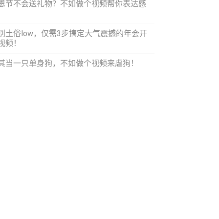
恩节不会送礼物？不如做个视频帮你表达感
！
别土俗low，仅需3步搞定大气震撼的年会开
视频！
其当一只单身狗，不如做个视频来虐狗！