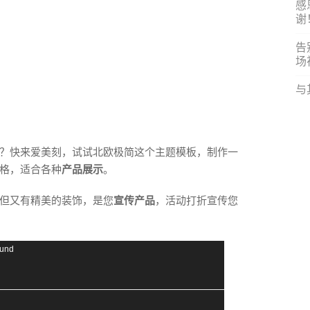
感
谢
告
场
与
？快来爱美刻，试试北欧极简这个主题模板，制作一
格，适合各种
产品展示
。
但又有精美的装饰，是您
宣传产品
，活动打折宣传您
ound