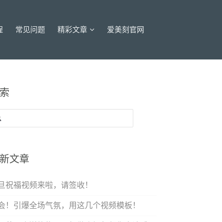
程
常见问题
精彩文章
爱美刻官网
索
：
新文章
旦祝福视频来啦，请签收！
会！引爆全场气氛，用这几个视频模板！