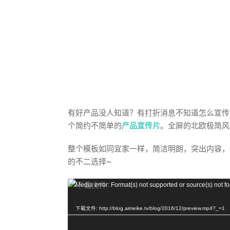
有好产品没人知道？有打折消息不知道怎么宣传
个简约不简单的
产品宣传片
。全屏的北欧极简风
整个模板如同宜家一样，简洁明朗，突出内容，
的不二选择~
视
Media error: Format(s) not supported or source(s) not f
频
播
下载文件: http://blog.aimeike.tv/blog/2016/12/preview.mp4?_=1
放