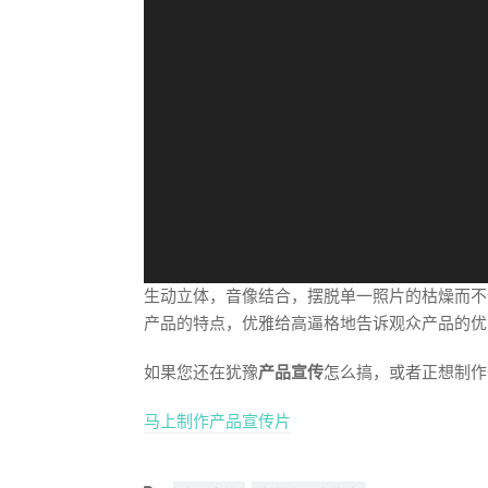
器
生动立体，音像结合，摆脱单一照片的枯燥而不
产品的特点，优雅给高逼格地告诉观众产品的优
如果您还在犹豫
产品宣传
怎么搞，或者正想制作
马上制作产品宣传片