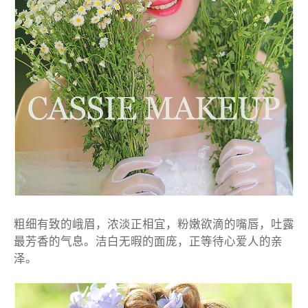
粗细有致的峨眉，浓淡正相宜，粉嫩欲滴的嘴唇，吐露
最芳香的气息。洁白无暇的面庞，正等待心爱人的亲
泽。