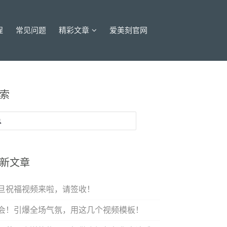
程
常见问题
精彩文章
爱美刻官网
索
：
新文章
旦祝福视频来啦，请签收！
会！引爆全场气氛，用这几个视频模板！