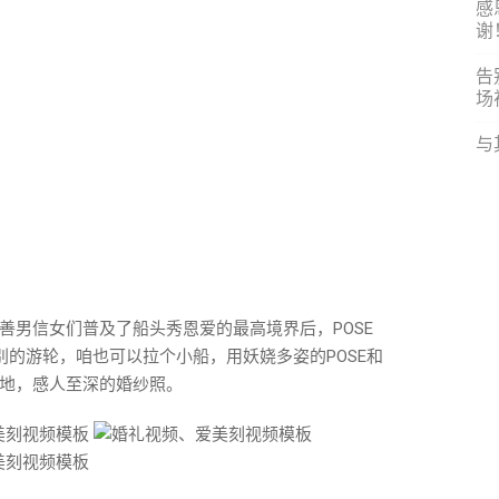
感
谢
告
场
与
善男信女们普及了船头秀恩爱的最高境界后，POSE
的游轮，咱也可以拉个小船，用妖娆多姿的POSE和
地，感人至深的婚纱照。