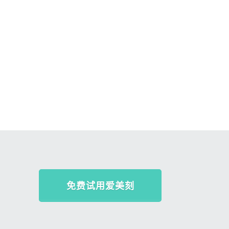
免费试用爱美刻