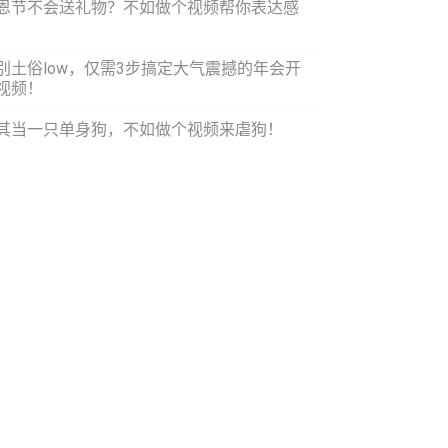
恩节不会送礼物？不如做个视频帮你表达感
！
别土俗low，仅需3步搞定大气震撼的年会开
视频！
其当一只单身狗，不如做个视频来虐狗！