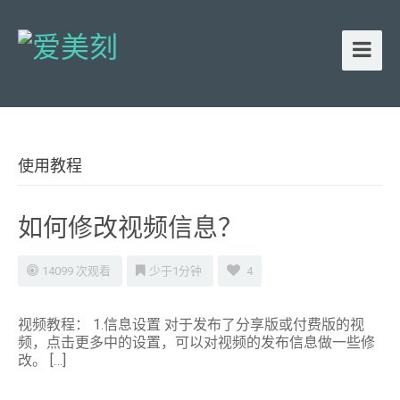
使用教程
如何修改视频信息？
14099 次观看
少于1分钟
4
视频教程： 1.信息设置 对于发布了分享版或付费版的视
频，点击更多中的设置，可以对视频的发布信息做一些修
改。 […]