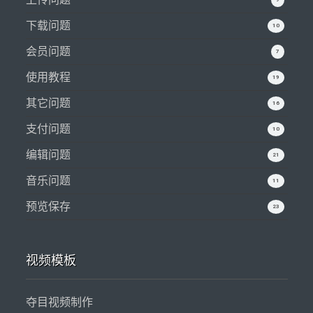
下载问题
10
会员问题
7
使用教程
19
其它问题
16
支付问题
10
编辑问题
21
音乐问题
11
预览保存
23
视频模板
夺目视频制作