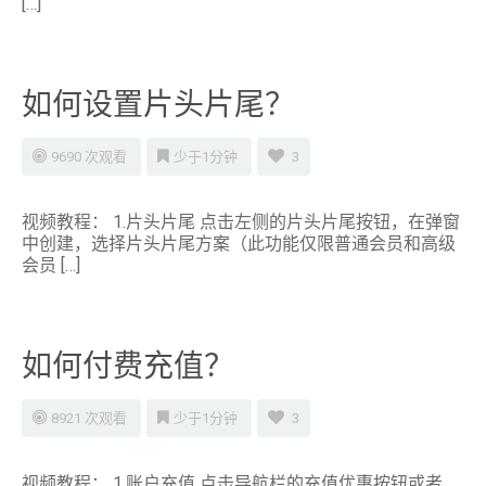
[…]
如何设置片头片尾？
9690 次观看
少于1分钟
3
视频教程： 1.片头片尾 点击左侧的片头片尾按钮，在弹窗
中创建，选择片头片尾方案（此功能仅限普通会员和高级
会员 […]
如何付费充值？
8921 次观看
少于1分钟
3
视频教程： 1.账户充值 点击导航栏的充值优惠按钮或者，