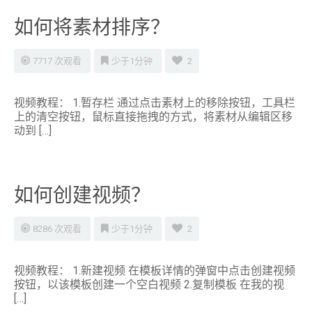
如何将素材排序？
7717 次观看
少于1分钟
2
视频教程： 1.暂存栏 通过点击素材上的移除按钮，工具栏
上的清空按钮，鼠标直接拖拽的方式，将素材从编辑区移
动到 […]
如何创建视频？
8286 次观看
少于1分钟
2
视频教程： 1.新建视频 在模板详情的弹窗中点击创建视频
按钮，以该模板创建一个空白视频 2.复制模板 在我的视
[…]