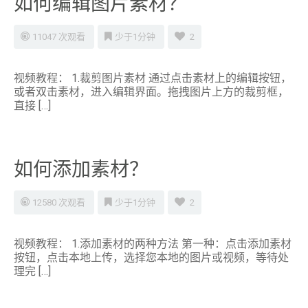
如何编辑图片素材？
11047 次观看
少于1分钟
2
视频教程： 1.裁剪图片素材 通过点击素材上的编辑按钮，
或者双击素材，进入编辑界面。拖拽图片上方的裁剪框，
直接 […]
如何添加素材？
12580 次观看
少于1分钟
2
视频教程： 1.添加素材的两种方法 第一种：点击添加素材
按钮，点击本地上传，选择您本地的图片或视频，等待处
理完 […]