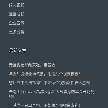
婚礼视频
宝宝成长
企业宣传
更多分类
最新文章
元旦祝福视频来啦，请签收！
年会！引爆全场气氛，用这几个视频模板！
感恩节不会送礼物？不如做个视频帮你表达感谢！
告别土俗low，仅需3步搞定大气震撼的年会开场视
频！
与其当一只单身狗，不如做个视频来虐狗！