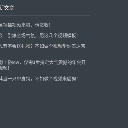
新文章
旦祝福视频来啦，请签收！
会！引爆全场气氛，用这几个视频模板！
恩节不会送礼物？不如做个视频帮你表达感
！
别土俗low，仅需3步搞定大气震撼的年会开
视频！
其当一只单身狗，不如做个视频来虐狗！