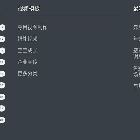
视频模板
最
夺目视频制作
元
9
婚礼视频
年
10
宝宝成长
感
7
谢
企业宣传
19
告
更多分类
场
16
与
10
21
11
23