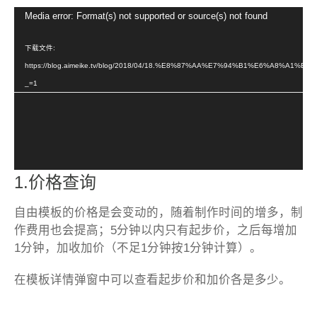
视
Media error: Format(s) not supported or source(s) not found
频
播
下载文件:
放
https://blog.aimeike.tv/blog/2018/04/18.%E8%87%AA%E7%94%B1%E6%A8%
器
_=1
1.价格查询
自由模板的价格是会变动的，随着制作时间的增多，制
作费用也会提高；5分钟以内只有起步价，之后每增加
1分钟，加收加价（不足1分钟按1分钟计算）。
在模板详情弹窗中可以查看起步价和加价各是多少。