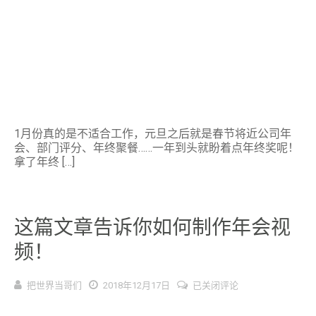
暖
场
视
频
准
备
好
了
吗？
1月份真的是不适合工作，元旦之后就是春节将近公司年
会、部门评分、年终聚餐……一年到头就盼着点年终奖呢！
拿了年终 […]
这篇文章告诉你如何制作年会视
频！
这
把世界当哥们
2018年12月17日
已关闭评论
篇
文