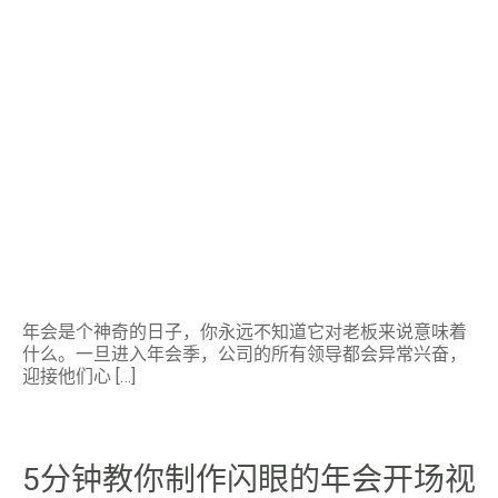
章
告
诉
你
如
何
制
作
年
会
视
频！
年会是个神奇的日子，你永远不知道它对老板来说意味着
什么。一旦进入年会季，公司的所有领导都会异常兴奋，
迎接他们心 […]
5分钟教你制作闪眼的年会开场视