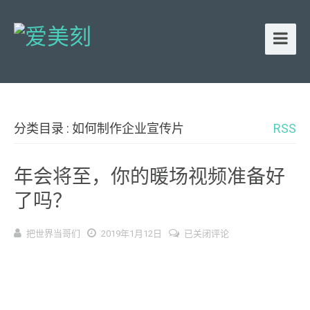
分类目录 : 如何制作企业宣传片
RSS
年会将至，你的暖场视频准备好
了吗？
年
把世界当哥们
2019年1月12日
已关闭评论
会
将
至，
你
的