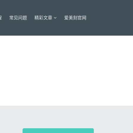
程
常见问题
精彩文章
爱美刻官网