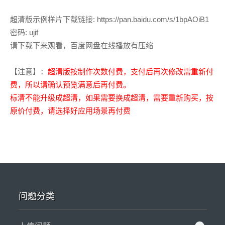
超清版示例样片下载链接: https://pan.baidu.com/s/1bpAOiB1
密码: ujif
请下载下来观看，百度网盘在线播放有压缩
【注意】：
超清版按制作次数付费，支付后再次修改需重新付
费，所以请确认预览满意后再付费。
标清不能升级成超清，如果需要换成超清，需要重新购买，按
原价付费，请选择好应用场景再付费
问题分类