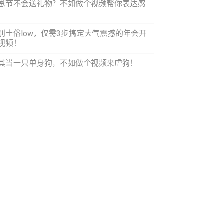
恩节不会送礼物？不如做个视频帮你表达感
！
别土俗low，仅需3步搞定大气震撼的年会开
视频！
其当一只单身狗，不如做个视频来虐狗！