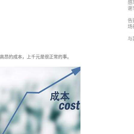
感
谢
告
场
与
高昂的成本，上千元是很正常的事。