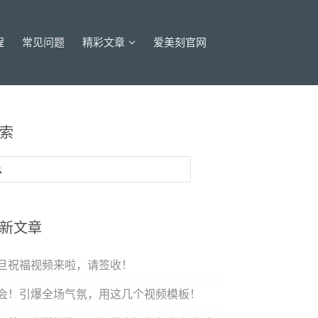
程
常见问题
精彩文章
爱美刻官网
索
：
新文章
旦祝福视频来啦，请签收！
会！引爆全场气氛，用这几个视频模板！