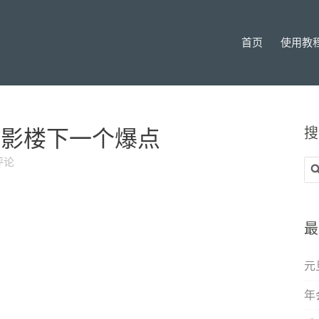
首页
使用教
搜
＝影楼下一个爆点
评论
搜
索
最
元
年