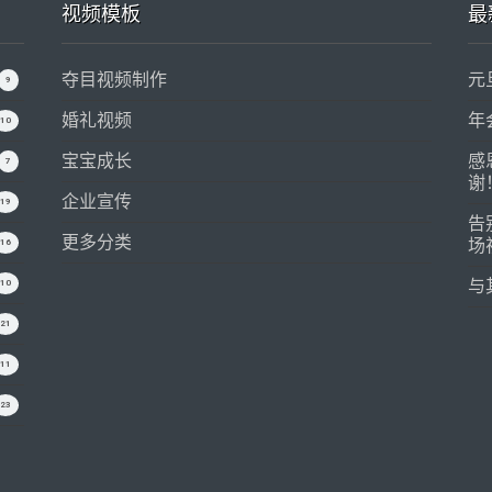
视频模板
最
夺目视频制作
元
9
婚礼视频
年
10
宝宝成长
感
7
谢
企业宣传
19
告
更多分类
场
16
与
10
21
11
23