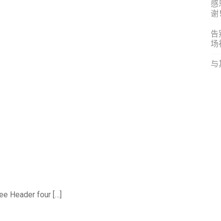
感
谢
告
场
与
e Header four […]