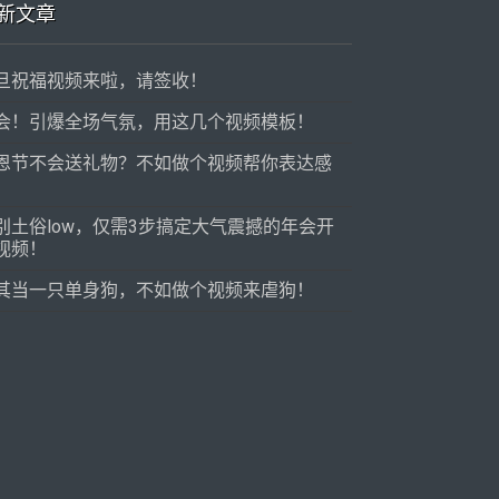
新文章
旦祝福视频来啦，请签收！
会！引爆全场气氛，用这几个视频模板！
恩节不会送礼物？不如做个视频帮你表达感
！
别土俗low，仅需3步搞定大气震撼的年会开
视频！
其当一只单身狗，不如做个视频来虐狗！