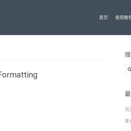
首页
使用教
搜
搜
Formatting
索
最
元
年