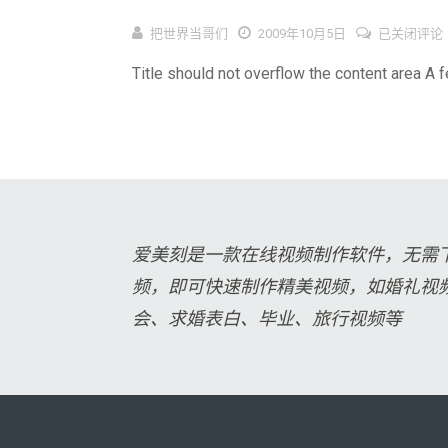
Antidisesta
把世界当哥们
2009年10月5日
已关闭评论
Title should not overflow the content area A f
爱美刻是一款在线视频制作软件，无需
频，即可快速制作精美视频，如婚礼视
会、求婚表白、毕业、旅行视频等