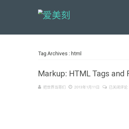
Tag Archives : html
Markup: HTML Tags and 
Markup:
把世界当哥们
2013年1月11日
已关闭评论
HTML
Tags
and
Formatting