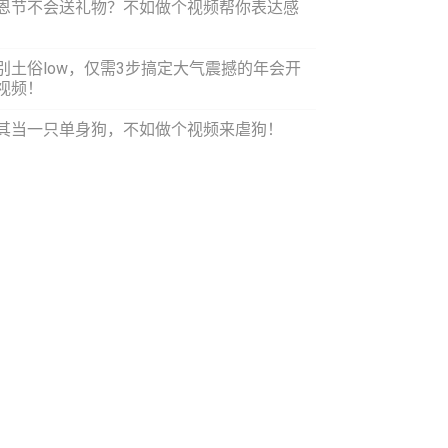
恩节不会送礼物？不如做个视频帮你表达感
！
别土俗low，仅需3步搞定大气震撼的年会开
视频！
其当一只单身狗，不如做个视频来虐狗！