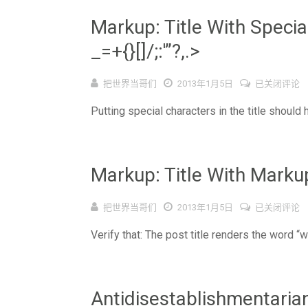
Markup: Title With Speci
_=+{}[]/;:'”?,.>
Markup:
把世界当哥们
2013年1月5日
已关闭评论
Title
Putting special characters in the title should 
With
Special
Characters
~`!@#$%^&*
()-
Markup: Title With Marku
_=+
{}
[]/;:'”?,.>
Markup:
把世界当哥们
2013年1月5日
已关闭评论
Title
Verify that: The post title renders the word “wi
With
Markup
Antidisestablishmentaria