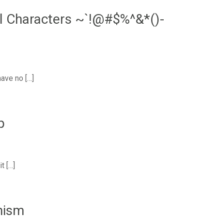
al Characters ~`!@#$%^&*()-
have no […]
p
t […]
nism