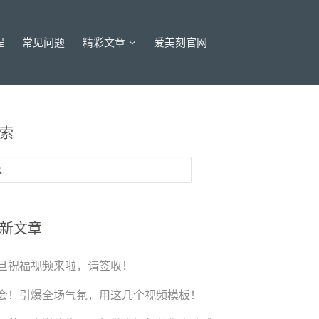
程
常见问题
精彩文章
爱美刻官网
索
：
新文章
旦祝福视频来啦，请签收！
会！引爆全场气氛，用这几个视频模板！